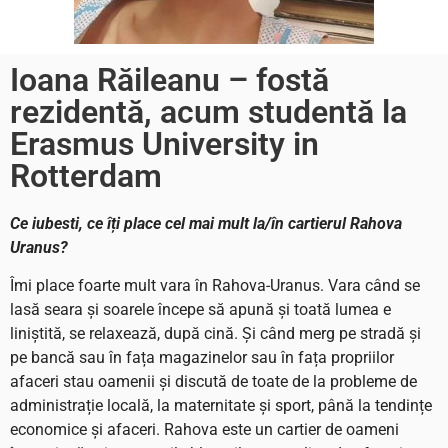
Ioana Răileanu – fostă
rezidentă, acum studentă la
Erasmus University in
Rotterdam
Ce iubesti, ce îți place cel mai mult la/în cartierul Rahova
Uranus?
Îmi place foarte mult vara în Rahova-Uranus. Vara când se
lasă seara și soarele începe să apună și toată lumea e
liniștită, se relaxează, după cină. Și când merg pe stradă și
pe bancă sau în fața magazinelor sau în fața propriilor
afaceri stau oamenii și discută de toate de la probleme de
administrație locală, la maternitate și sport, până la tendințe
economice și afaceri. Rahova este un cartier de oameni