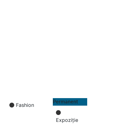
RADU
RADU
COMȘA.
COMȘA.
DISCUȚIE
DISCUȚIE
REDUCȚIONISTĂ
REDUCȚIONISTĂ
ÎN
ÎN
4 CULORI
4 CULORI
2
2
26.11.2020
29.11.2020
ora
ora
15:00
15:00
Permanent
Fashion
Expoziție