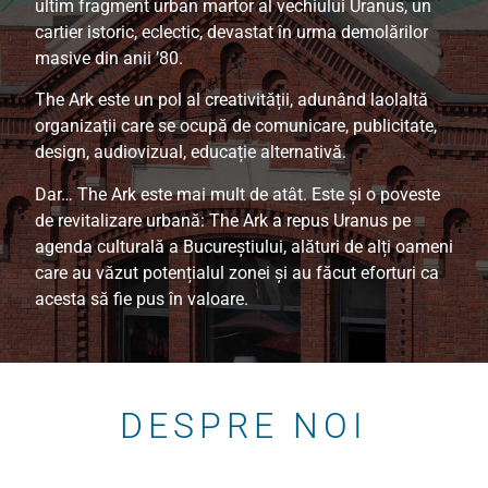
ultim fragment urban martor al vechiului Uranus,
un
cartier istoric, eclectic, devastat în urma demolărilor
masive din anii ’80.
The Ark este un pol al creativității, adunând laolaltă
organizații care se ocupă de comunicare, publicitate,
design, audiovizual, educație alternativă.
Dar… The Ark este mai mult de atât. E
ste și o poveste
de revitalizare urbană:
The Ark a repus Uranus pe
agenda culturală a Bucureștiului,
alături de alți oameni
care au văzut potențialul zonei și au făcut eforturi ca
acesta să fie pus în valoare.
DESPRE NOI