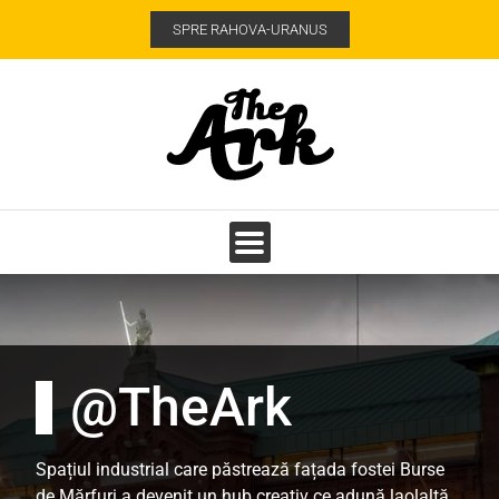
SPRE RAHOVA-URANUS
@TheArk
Spațiul industrial care păstrează fațada fostei Burse
de Mărfuri a devenit un hub creativ ce adună laolaltă